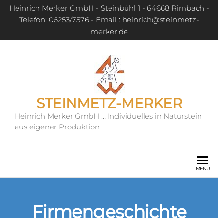
Heinrich Merker GmbH - Steinbühl 1 - 64668 Rimbach -
Telefon: 06253/7576 - Email : heinrich@steinmetz-
merker.de
STEINMETZ-MERKER
Heinrich Merker GmbH … Individuelles in Naturstein
aus eigener Produktion
MENÜ
Firmengeschichte