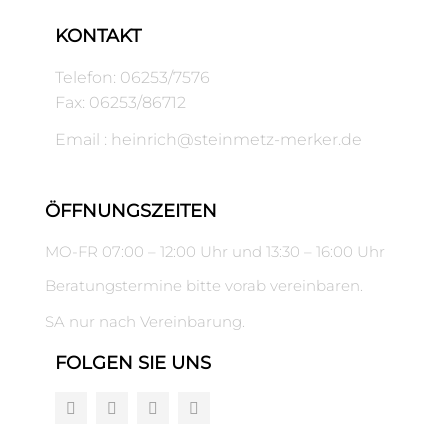
KONTAKT
Telefon: 06253/7576
Fax: 06253/86712
Email : heinrich@steinmetz-merker.de
ÖFFNUNGSZEITEN
MO-FR 07:00 – 12:00 Uhr und 13:30 – 16:00 Uhr
Beratungstermine bitte vorab vereinbaren.
SA nur nach Vereinbarung.
FOLGEN SIE UNS