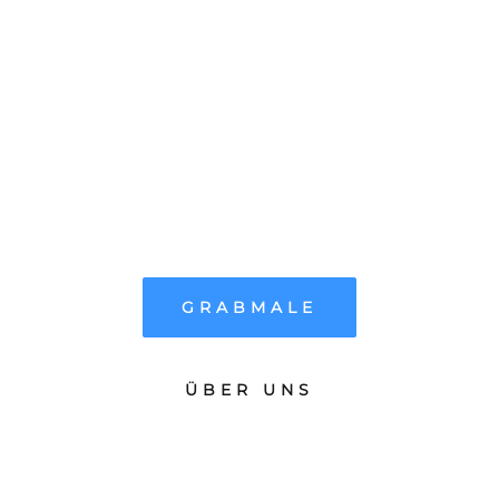
HEINRICH MERKER GMBH
Individuelles in
Naturstein aus
eigener Produ
|
GRABMALE
ÜBER UNS