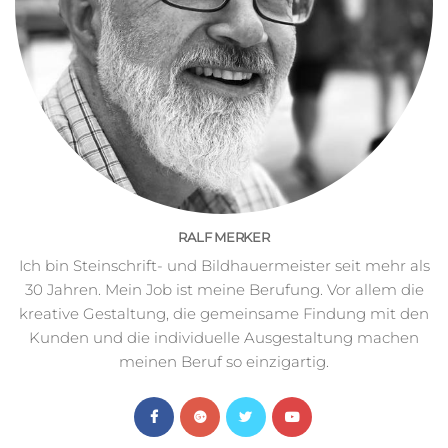
RALF MERKER
Ich bin Steinschrift- und Bildhauermeister seit mehr als
30 Jahren. Mein Job ist meine Berufung. Vor allem die
kreative Gestaltung, die gemeinsame Findung mit den
Kunden und die individuelle Ausgestaltung machen
meinen Beruf so einzigartig.