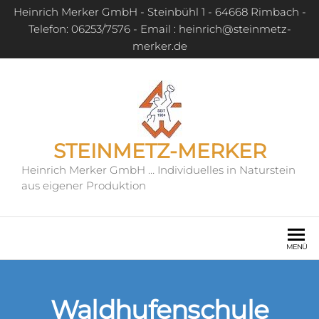
Heinrich Merker GmbH - Steinbühl 1 - 64668 Rimbach -
Telefon: 06253/7576 - Email : heinrich@steinmetz-
merker.de
STEINMETZ-MERKER
Heinrich Merker GmbH … Individuelles in Naturstein
aus eigener Produktion
MENÜ
Waldhufenschule