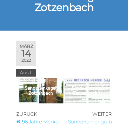
Zotzenbach
MÄRZ
14
2022
Aus
Sandsteinkugel
Sandsteinkugel
Zotzenbach
Zotzenbach_1
ZURÜCK
WEITER
96 Jahre Merker
Sonnenurnengrab