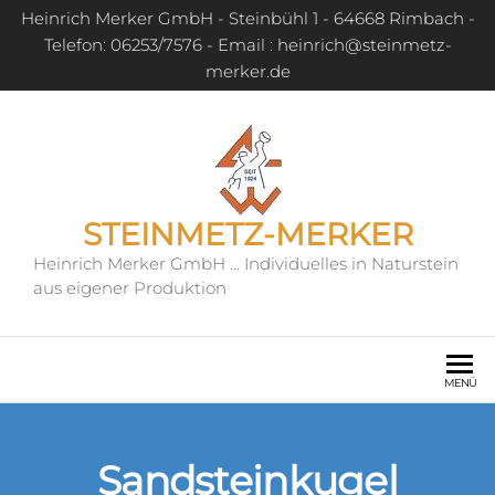
Heinrich Merker GmbH - Steinbühl 1 - 64668 Rimbach -
Telefon: 06253/7576 - Email : heinrich@steinmetz-
merker.de
STEINMETZ-MERKER
Heinrich Merker GmbH … Individuelles in Naturstein
aus eigener Produktion
MENÜ
Sandsteinkugel