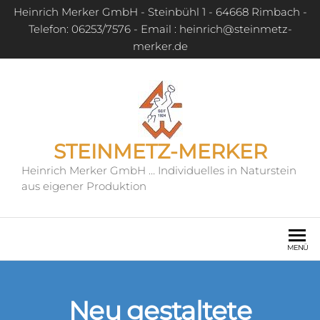
Heinrich Merker GmbH - Steinbühl 1 - 64668 Rimbach -
Telefon: 06253/7576 - Email : heinrich@steinmetz-
merker.de
STEINMETZ-MERKER
Heinrich Merker GmbH … Individuelles in Naturstein
aus eigener Produktion
MENÜ
Neu gestaltete