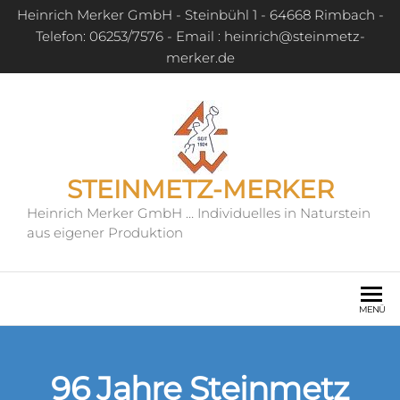
Heinrich Merker GmbH - Steinbühl 1 - 64668 Rimbach -
Telefon: 06253/7576 - Email : heinrich@steinmetz-
merker.de
STEINMETZ-MERKER
Heinrich Merker GmbH … Individuelles in Naturstein
aus eigener Produktion
MENÜ
96 Jahre Steinmetz